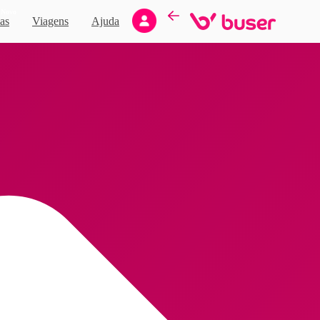
Novo
as
Viagens
Ajuda